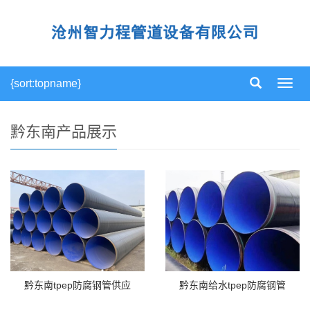
{sort:topname}
导
航
菜
单
黔东南产品展示
黔东南tpep防腐钢管供应
黔东南给水tpep防腐钢管