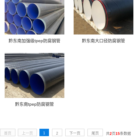
黔东南加强级tpep防腐钢管
黔东南大口径防腐钢管
黔东南tpep防腐钢管
1
首页
上一页
2
下一页
尾页
共
2
页
15
条数据