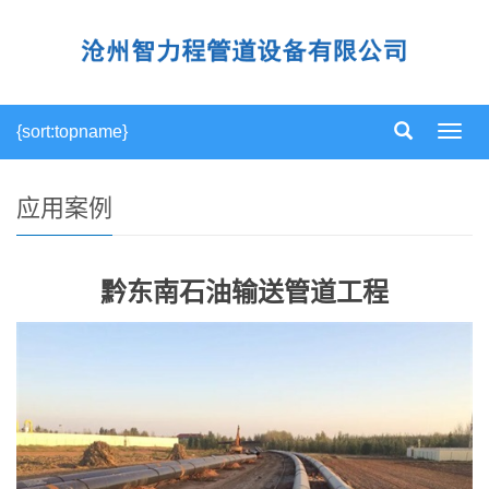
{sort:topname}
导
航
菜
单
应用案例
黔东南石油输送管道工程